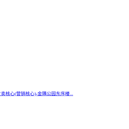
心(营销核心)-金隅公园东序楼...