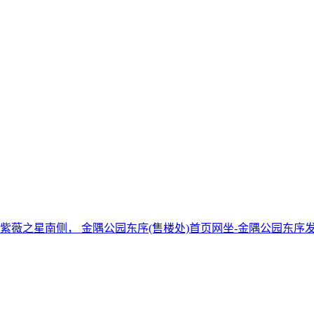
薇之星南侧， 金隅公园东序(售楼处)首页网坐-金隅公园东序发卖核