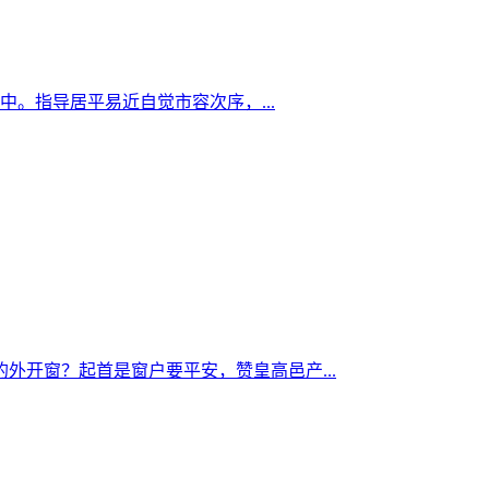
。指导居平易近自觉市容次序，...
格的外开窗？起首是窗户要平安，赞皇高邑产...