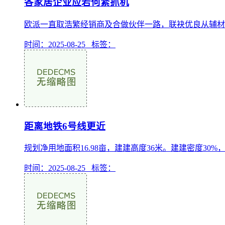
各家居企业应若何紧抓机
欧派一直取浩繁经销商及合做伙伴一路，联袂优良从辅材
时间：2025-08-25 标签：
距离地铁6号线更近
规划净用地面积16.98亩，建建高度36米。建建密度30%
时间：2025-08-25 标签：