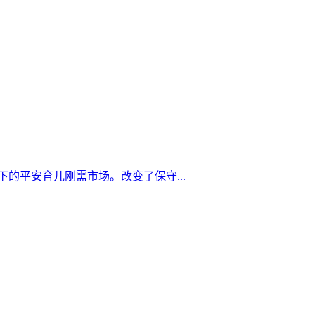
的平安育儿刚需市场。改变了保守...