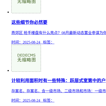
这些细节你必然要
燕郊区 抢手楼盘有什么亮点？08月最新动态置业参谋为你
时间：2025-08-24 标签：
计较利用面积时有一些特殊：跃层式室第中的户
存案名，存案名，含一级市场、二级市场和市场：一级市场
时间：2025-08-24 标签：